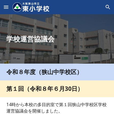
Skip to main content
Skip to navigation
学校運営協議会
令和
８
年度（狭山中学校区）
第１回（令和
８
年６月
30
日）
14時から
本校の多目的室
で第１回狭山中学校区学校
運営協議会を開催しました。