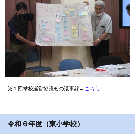
第
１
回学校運営協議会の議事録→
こちら
令和
６
年度（東小学校）