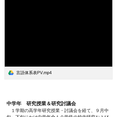
言語体系表PV.mp4
中学年 研究授業＆研究討議会
１学期の高学年研究授業・討議会を経て、９月中
旬～下旬にかけ中学年全１０学級の校内研究および