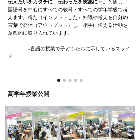
伝えたいをカタチに 伝わったを実感に～」
と題し、
国語科を中心にすべての教科・すべての学年学級で考
えます。得た
（インプットした）
知識や考えを
自分の
言葉
で発信（アウトプット）し、相手に伝える活動を
意図的に
取り入れています。
↓言語の授業で子どもたちに示しているスライ
ド
高学年授業公開