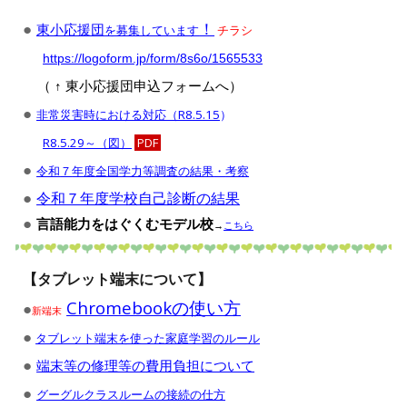
●
！
東小応援団
を募集しています
チラシ
https://logoform.jp/form/8s6o/1565533
（ ↑ 東小応援団申込フォームへ）
●
非常災害時における対応（R8.5.15
）
R8.5.29～（図）
PDF
●
令和
７
年度全国学力
等
調査の結果
・
考察
●
令和７年度学校自己診断の結果
●
言語能力をはぐくむモデル校
→
こちら
【タブレット端末について】
Chromebookの使い方
●
新端末
●
タブレット端末を使った家庭学習のルール
●
端末等の修理等の費用負担について
●
グーグルクラスルームの接続の仕方