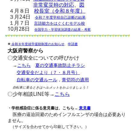
非常変災時の対応
、
図
４月８日
校長室（令和８年度）
３月24日
令和７年度学校自己診断の結果
１月
７
日
言語能力をはぐくむモデル校
10月28日
全国学力・学習状況調査の結果・考察
●
令和８年度就学援助制度のお知らせ
、
申請書
大阪府警察から
〇
交通安全についての呼びかけ
→
こちら
夏の交通事故防止チラシ
交通安全だより（７・８月号）
自転車の交通ルール
，
青切符の適用
自転車に乗るときはヘルメットをかぶりましょう！
〇少年相談
LINE等
→
こちら
・学校感染症に係る意見書は、こちら→
意見書
医療の逼迫回避のためインフルエンザの場合は必要あり
ません。
（サイズを合わせてから印刷して下さい。）