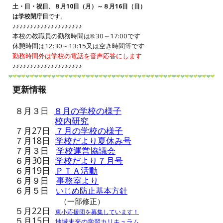
土・日・祝日
、８月10日（月）～８月16日（日）
は学校閉庁日
です。
♪♪♪♪♪♪♪♪♪♪♪♪♪♪♪♪♪♪♪♪
本校の教職員の勤務時間は8:30～17:00です
休憩時間は12:30～13:15又は空き時間等です
勤務時間外は学校の電話を音声応答にします
♪
♪♪♪♪♪♪♪♪♪♪♪♪♪♪♪♪♪♪♪
更新情報
８月３日
８月の学校の様子
校内研究
７月27日
７月の学校の様子
７月18日
学校だより夏休み号
７月
３
日
学校運営協議会
６月30日
学校だより７月号
６月19日
ＰＴＡ活動
６月
９
日
事務室より
６月５日
いじめ防止基本方針
（一部修正）
５月22日
東小応援団を募集しています！
５月1
5
日
地域未来の学習カリキュラム