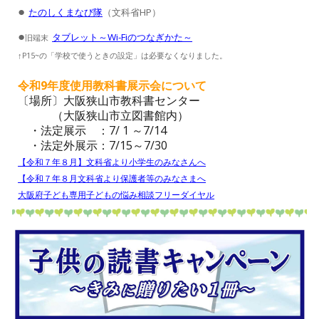
●
たのしくまなび隊
（文科省HP）
●
タブレット～Wi-Fiのつなぎかた～
旧端末
↑P15~の「学校で使うときの設定」は必要なくなりました。
令和9年度使用教科書展示会について
〔場所〕大阪狭山市教科書センター
（大阪狭山市立図書館内）
・法定展示 ：7/ 1 ～7/14
・法定外展示：7/15～7/30
【令和７年８月
】
文科省より小学生のみなさんへ
【令和７年８月文科省より保護者等のみなさまへ
大阪府子ども専用子どもの悩み相談フリーダイヤル